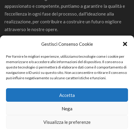
appassionato e competente, puntiamo a garantire la qualità e
l'eccellenza in ogni fase del processo, dall'ideazione alla
realizzazione, per contribuire a costruire un futuro migliore
attraverso le nostre opere.
Gestisci Consenso Cookie
Per fornire le migliori esperienze, utilizziamo tecnologie come i cookie per
memorizzare e/o accedere alle informazioni del dispositivo. Il consenso a
GeCo Srl
queste tecnologie ci permetterà di elaborare dati come il comportamento di
navigazione o ID unici su questo sito. Non acconsentire o ritirare il consenso
può influire negativamente su alcune caratteristiche e funzioni.
Via Trevisago 68/D 25080 Manerba del Garda (BS)
0365552368
Accetta
info.gecoedile@gmail.com
Nega
Visualizza le preferenze
© Ublsoftware Srl