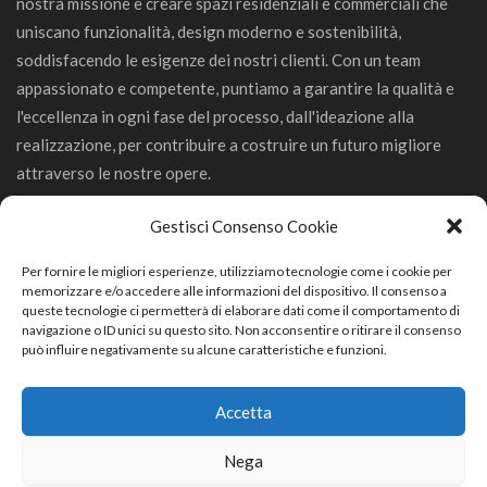
nostra missione è creare spazi residenziali e commerciali che
uniscano funzionalità, design moderno e sostenibilità,
soddisfacendo le esigenze dei nostri clienti. Con un team
appassionato e competente, puntiamo a garantire la qualità e
l'eccellenza in ogni fase del processo, dall'ideazione alla
realizzazione, per contribuire a costruire un futuro migliore
attraverso le nostre opere.
Gestisci Consenso Cookie
Per fornire le migliori esperienze, utilizziamo tecnologie come i cookie per
memorizzare e/o accedere alle informazioni del dispositivo. Il consenso a
GeCo Srl
queste tecnologie ci permetterà di elaborare dati come il comportamento di
navigazione o ID unici su questo sito. Non acconsentire o ritirare il consenso
può influire negativamente su alcune caratteristiche e funzioni.
Via Trevisago 68/D 25080 Manerba del Garda (BS)
0365552368
Accetta
info.gecoedile@gmail.com
Nega