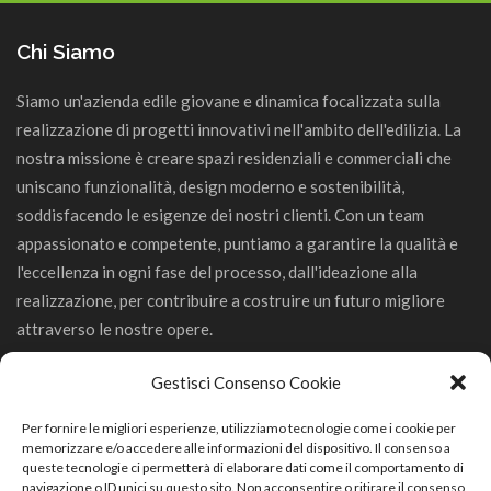
Chi Siamo
Siamo un'azienda edile giovane e dinamica focalizzata sulla
realizzazione di progetti innovativi nell'ambito dell'edilizia. La
nostra missione è creare spazi residenziali e commerciali che
uniscano funzionalità, design moderno e sostenibilità,
soddisfacendo le esigenze dei nostri clienti. Con un team
appassionato e competente, puntiamo a garantire la qualità e
l'eccellenza in ogni fase del processo, dall'ideazione alla
realizzazione, per contribuire a costruire un futuro migliore
attraverso le nostre opere.
Gestisci Consenso Cookie
Per fornire le migliori esperienze, utilizziamo tecnologie come i cookie per
memorizzare e/o accedere alle informazioni del dispositivo. Il consenso a
GeCo Srl
queste tecnologie ci permetterà di elaborare dati come il comportamento di
navigazione o ID unici su questo sito. Non acconsentire o ritirare il consenso