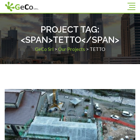
PROJECT TAG:
<SPAN>TETTO</SPAN>
GeCo Srl
>
Our Projects
>
TETTO