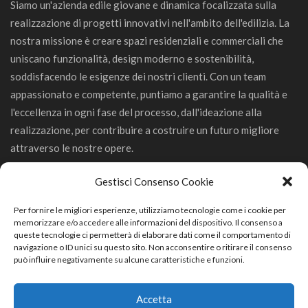
Siamo un'azienda edile giovane e dinamica focalizzata sulla
realizzazione di progetti innovativi nell'ambito dell'edilizia. La
nostra missione è creare spazi residenziali e commerciali che
uniscano funzionalità, design moderno e sostenibilità,
soddisfacendo le esigenze dei nostri clienti. Con un team
appassionato e competente, puntiamo a garantire la qualità e
l'eccellenza in ogni fase del processo, dall'ideazione alla
realizzazione, per contribuire a costruire un futuro migliore
attraverso le nostre opere.
Gestisci Consenso Cookie
Per fornire le migliori esperienze, utilizziamo tecnologie come i cookie per
memorizzare e/o accedere alle informazioni del dispositivo. Il consenso a
GeCo Srl
queste tecnologie ci permetterà di elaborare dati come il comportamento di
navigazione o ID unici su questo sito. Non acconsentire o ritirare il consenso
può influire negativamente su alcune caratteristiche e funzioni.
Via Trevisago 68/D 25080 Manerba del Garda (BS)
0365552368
Accetta