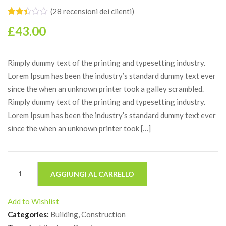
(
28
recensioni dei clienti)
Valutato
28
£
43.00
2.39
su 5
su
base
di
Rimply dummy text of the printing and typesetting industry.
recensioni
Lorem Ipsum has been the industry’s standard dummy text ever
since the when an unknown printer took a galley scrambled.
Rimply dummy text of the printing and typesetting industry.
Lorem Ipsum has been the industry’s standard dummy text ever
since the when an unknown printer took […]
Product
AGGIUNGI AL CARRELLO
5
quantità
Add to Wishlist
Categories:
Building
,
Construction