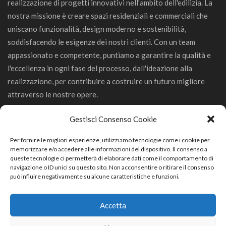
realizzazione di progetti innovativi nell'ambito dell'edilizia. La
nostra missione è creare spazi residenziali e commerciali che
uniscano funzionalità, design moderno e sostenibilità,
soddisfacendo le esigenze dei nostri clienti. Con un team
appassionato e competente, puntiamo a garantire la qualità e
l'eccellenza in ogni fase del processo, dall'ideazione alla
realizzazione, per contribuire a costruire un futuro migliore
attraverso le nostre opere.
Gestisci Consenso Cookie
Per fornire le migliori esperienze, utilizziamo tecnologie come i cookie per
memorizzare e/o accedere alle informazioni del dispositivo. Il consenso a
GeCo Srl
queste tecnologie ci permetterà di elaborare dati come il comportamento di
navigazione o ID unici su questo sito. Non acconsentire o ritirare il consenso
può influire negativamente su alcune caratteristiche e funzioni.
Via Trevisago 68/D 25080 Manerba del Garda (BS)
0365552368
Accetta
info.gecoedile@gmail.com