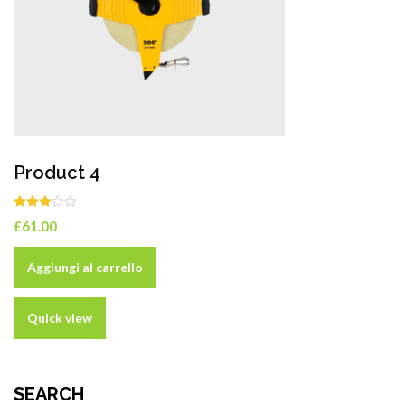
Product 9
Valutato
£
15.00
2.76
su 5
carrello
Aggiungi al carre
Quick view
SEARCH